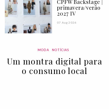
CPFW Backstage |
primavera/verão
2027 IV
07 Aug 2026
MODA
NOTÍCIAS
Um montra digital para
o consumo local
18 NOV 2020
BY RUI MATOS