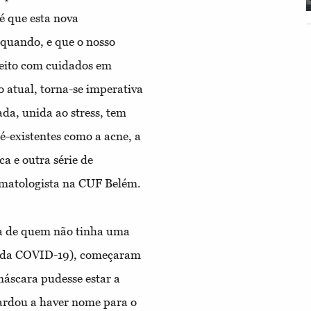
é que esta nova
 quando, e que o nosso
 feito com cuidados em
 atual, torna-se imperativa
ada, unida ao stress, tem
ré-existentes como a acne, a
a e outra série de
ermatologista na CUF Belém.
a de quem não tinha uma
es da COVID-19), começaram
máscara pudesse estar a
tardou a haver nome para o