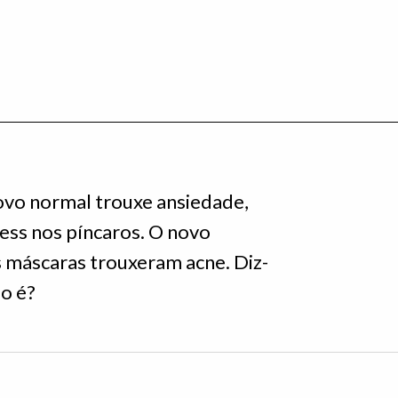
vo normal trouxe ansiedade,
ress nos píncaros. O novo
 máscaras trouxeram acne. Diz-
o é?