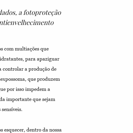
dados, a fotoproteção
antienvelhecimento
os com multiações que
hidratantes, para apaziguar
ra controlar a produção de
ntiexpossoma, que produzem
ue por isso impedem a
inda importante que sejam
sensíveis.
s esquecer, dentro da nossa