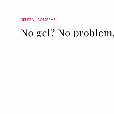
BELEZA
COMPRAS
No gel? No problem
14 APR 2020
BY MATHILDE MISCIAGNA
Corria o ano de 2020 e, invadidos pel