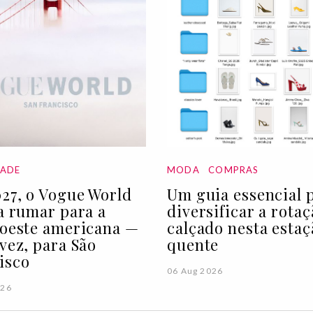
DADE
MODA
COMPRAS
27, o Vogue World
Um guia essencial 
 a rumar para a
diversificar a rota
 oeste americana —
calçado nesta estaç
 vez, para São
quente
isco
06 Aug 2026
026