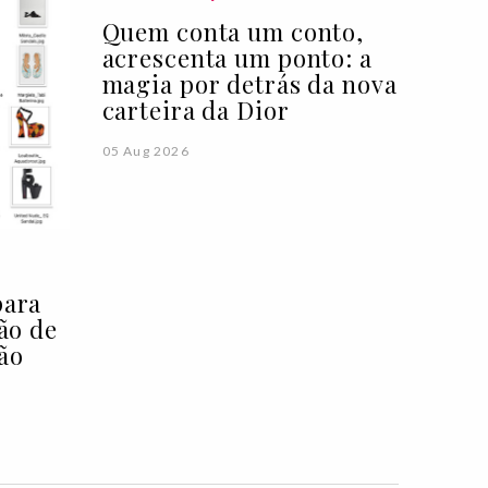
Quem conta um conto,
acrescenta um ponto: a
magia por detrás da nova
carteira da Dior
05 Aug 2026
para
ção de
ão