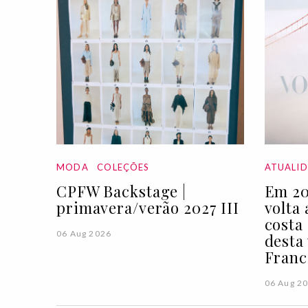
MODA
COLEÇÕES
ATUALI
CPFW Backstage |
Em 20
primavera/verão 2027 III
volta
costa
06 Aug 2026
desta
Franc
06 Aug 2