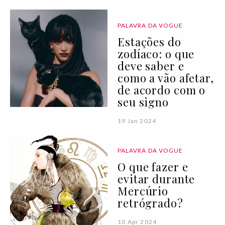
PALAVRA DA VOGUE
Estações do
zodíaco: o que
deve saber e
como a vão afetar,
de acordo com o
seu signo
19 Jan 2024
PALAVRA DA VOGUE
O que fazer e
evitar durante
Mercúrio
retrógrado?
10 Apr 2024