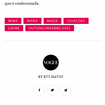
que é confecionada.
NEWS
INTRO
MODA
COLEÇÕES
LOEWE
OUTONO/INVERNO 2021
BY RUI MATOS