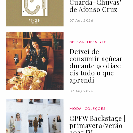
Guarda-Chuvas"
de Afonso Cruz
07 Aug 2026
BELEZA
LIFESTYLE
Deixei de
consumir açúcar
durante 90 dias:
eis tudo o que
aprendi
07 Aug 2026
MODA
COLEÇÕES
CPFW Backstage |
primavera/verão
2027 IV