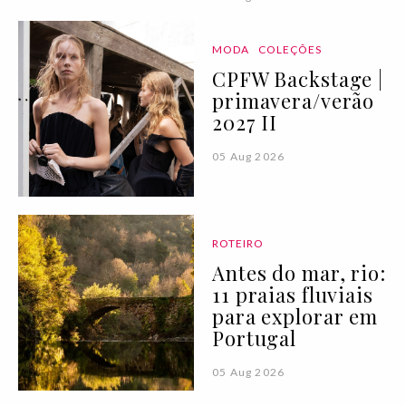
MODA
COLEÇÕES
CPFW Backstage |
primavera/verão
2027 II
05 Aug 2026
ROTEIRO
Antes do mar, rio:
11 praias fluviais
para explorar em
Portugal
05 Aug 2026