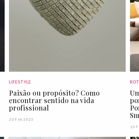
LIFESTYLE
ROT
Paixão ou propósito? Como
Um
encontrar sentido na vida
po
profissional
Po
Sm
20 Feb 2025
10 F