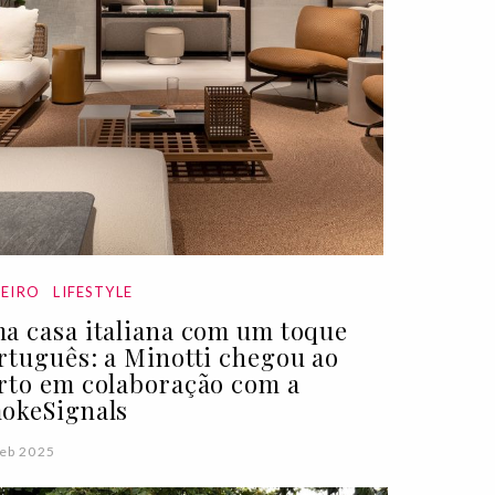
EIRO
LIFESTYLE
a casa italiana com um toque
rtuguês: a Minotti chegou ao
rto em colaboração com a
okeSignals
eb 2025