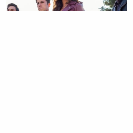
LIFESTYLE
AGENDA
13 Reasons Why: tudo sobre a quarta e
última temporada
22 May 2020