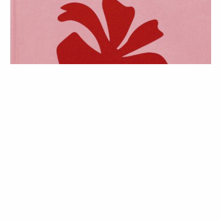
LIFESTYLE
AGENDA
English Version | Roteiro: What to
see, what to read, what to do