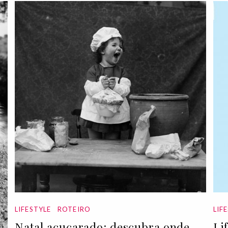
LIFESTYLE
ROTEIRO
LIF
Natal açucarado: descubra onde
Li