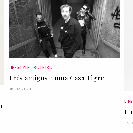
LIFESTYLE
ROTEIRO
Três amigos e uma Casa Tigre
08 Jan 2021
LIF
or
E 
06 J