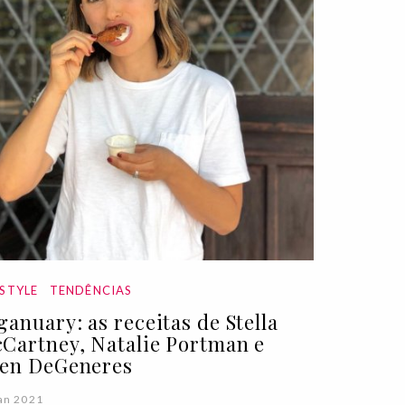
ESTYLE
TENDÊNCIAS
ganuary: as receitas de Stella
Cartney, Natalie Portman e
len DeGeneres
an 2021