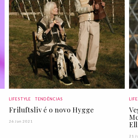
LIFESTYLE
TENDÊNCIAS
LIF
Friluftsliv é o novo Hygge
Ve
Mc
26 Jan 2021
El
21 J