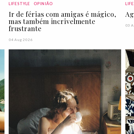
LIFESTYLE
OPINIÃO
LIF
Ir de férias com amigas é mágico,
Ag
mas também incrivelmente
03 A
frustrante
04 Aug 2026