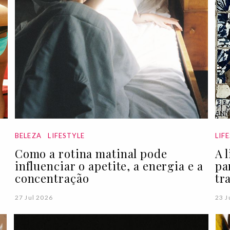
BELEZA
LIFESTYLE
LIF
Como a rotina matinal pode
A 
influenciar o apetite, a energia e a
pa
concentração
tr
27 Jul 2026
23 J