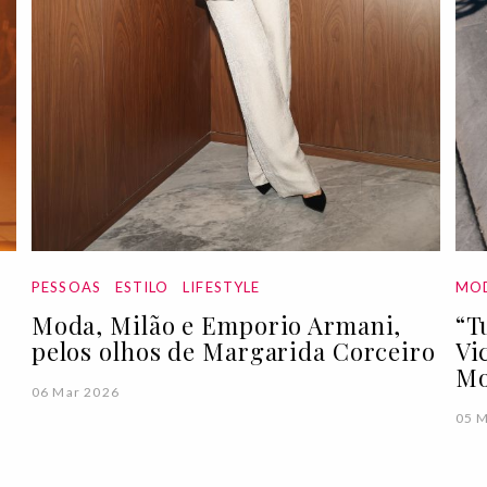
PESSOAS
ESTILO
LIFESTYLE
MO
Moda, Milão e Emporio Armani,
“T
pelos olhos de Margarida Corceiro
Vi
Mo
06 Mar 2026
05 