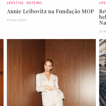
LIFESTYLE
ROTEIRO
LIF
Annie Leibovitz na Fundação MOP
Re
be
25 Mar 2026
Na
25 