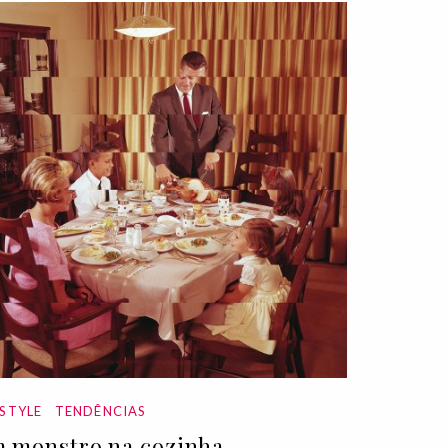
ESTYLE
TENDÊNCIAS
 monstro na cozinha