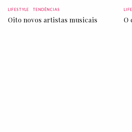
LIFESTYLE
TENDÊNCIAS
LIF
Oito novos artistas musicais
O 
LGBTQIA+ para ouvir em loop
17 
26 Jun 2020