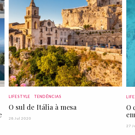
LIFESTYLE
TENDÊNCIAS
LIF
O sul de Itália à mesa
O 
e
em
28 Jul 2020
27 J