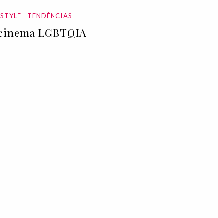
ESTYLE
TENDÊNCIAS
cinema LGBTQIA+
Jun 2020