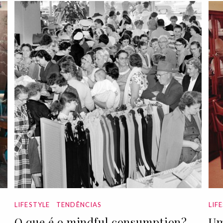
LIFESTYLE
TENDÊNCIAS
LIF
O que é o mindful consumption?
Um