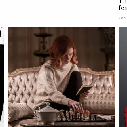
Th
fe
20 S