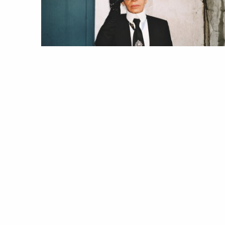
LIFESTYLE
NOTÍCIAS
Kaiser Karl: a série que retratará 
legado do couturier alemão
02 Sep 2021