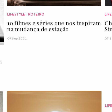
LIFESTYLE
ROTEIRO
LIF
10 filmes e séries que nos inspiram
Ch
na mudança de estação
Si
09 Sep 2021
07 S
m
LIF