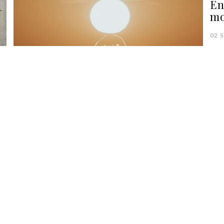
En
mo
02 
o
LIFESTYLE
TENDÊNCIAS