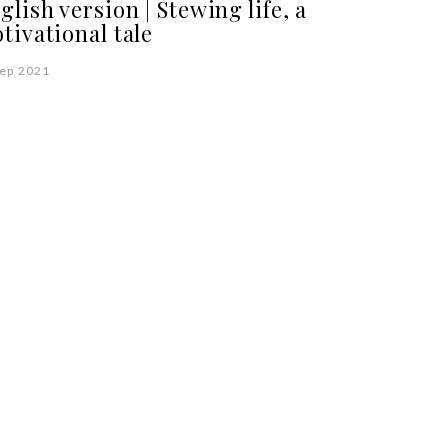
glish version | Stewing life, a
tivational tale
Sep 2021