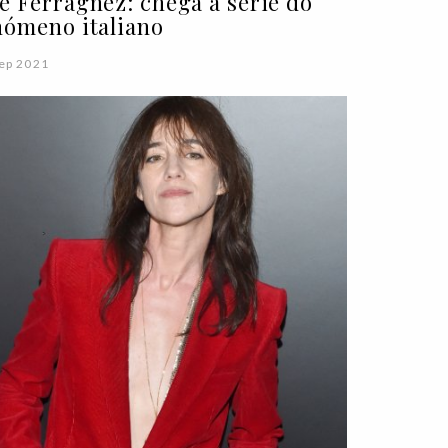
e Ferragnez: chega a série do
nómeno italiano
ep 2021