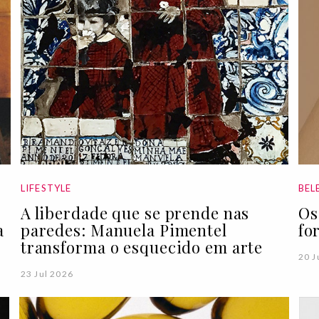
LIFESTYLE
BEL
A liberdade que se prende nas
Os
a
paredes: Manuela Pimentel
fo
transforma o esquecido em arte
20 J
23 Jul 2026