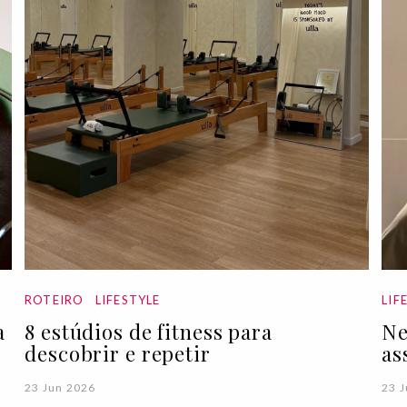
ROTEIRO
LIFESTYLE
LIF
a
8 estúdios de fitness para
Ne
descobrir e repetir
as
23 Jun 2026
23 