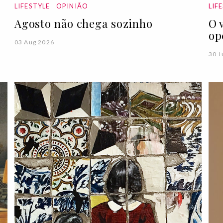
LIFESTYLE
OPINIÃO
LIF
Agosto não chega sozinho
O 
op
03 Aug 2026
30 J