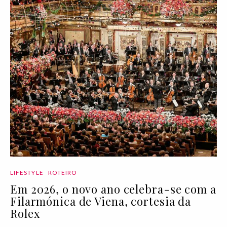
LIFESTYLE
ROTEIRO
Em 2026, o novo ano celebra-se com a
Filarmónica de Viena, cortesia da
Rolex