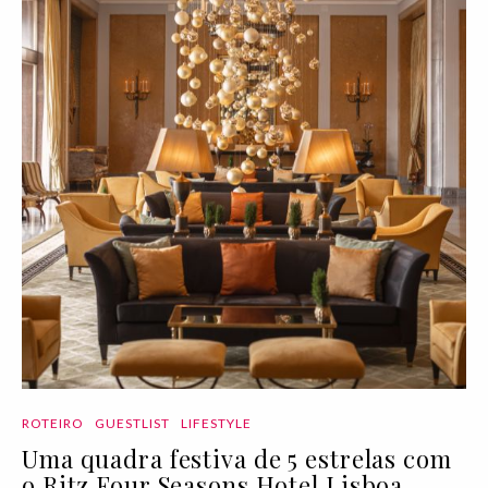
ROTEIRO
GUESTLIST
LIFESTYLE
Uma quadra festiva de 5 estrelas com
o Ritz Four Seasons Hotel Lisboa