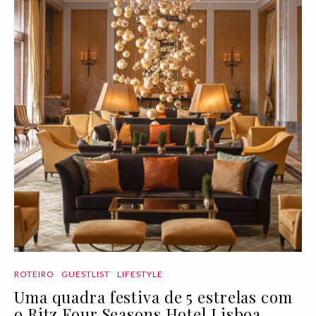
ROTEIRO
GUESTLIST
LIFESTYLE
Uma quadra festiva de 5 estrelas com
o Ritz Four Seasons Hotel Lisboa