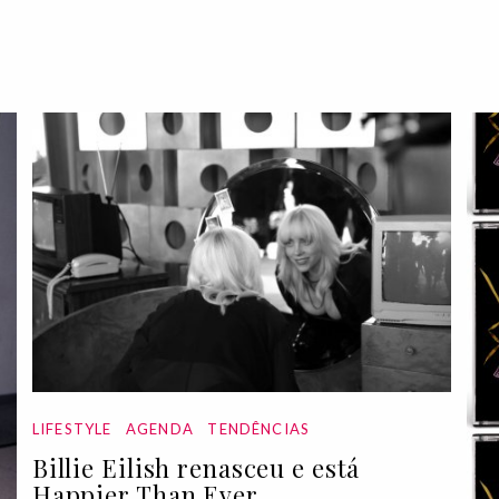
LIFESTYLE
AGENDA
TENDÊNCIAS
Billie Eilish renasceu e está
Happier Than Ever