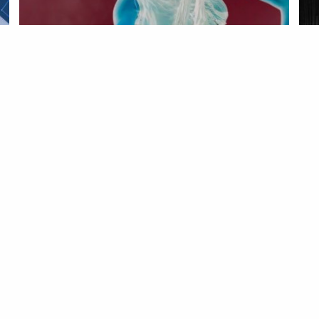
LIFESTYLE
ROTEIRO
LIF
Sente-se, relaxe e veja um
Mú
#fashionfilm
es
22 Jul 2021
20 J