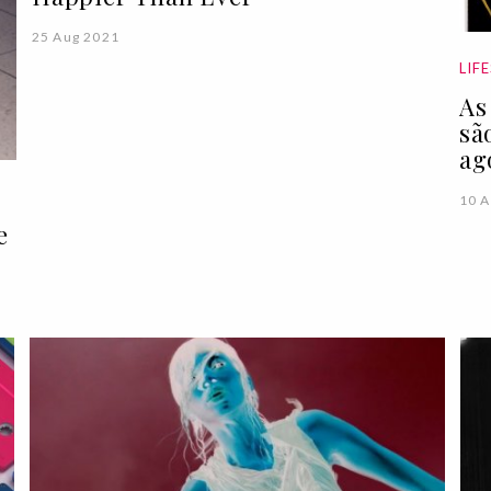
25 Aug 2021
LIF
As
sã
ag
10 A
e