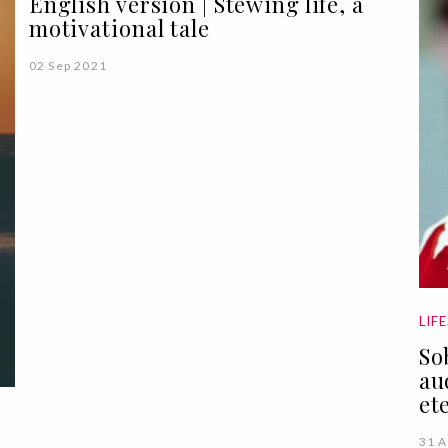
English version | Stewing life, a
motivational tale
02 Sep 2021
LIF
So
au
et
31 A