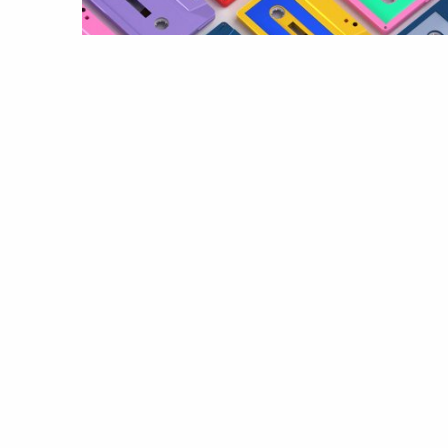
LIFESTYLE
TENDÊNCIAS
A arte ancestral da mixtape: a
descoberta, a técnica e o infame
digital
10 Aug 2021