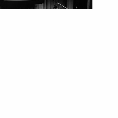
ESTYLE
TENDÊNCIAS
sica de filme: como é que se
creve uma banda sonora?
ul 2021