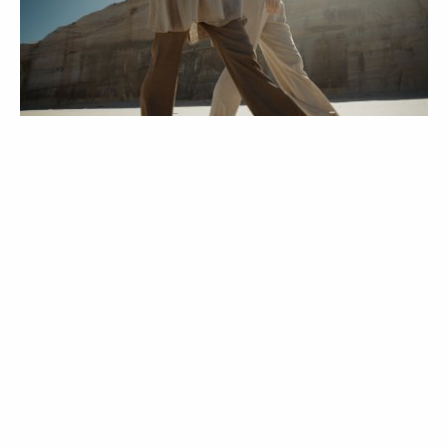
LIFESTYLE
AGENDA
"Moda Nacional: Imunidade Coletiva" |
Um webinar sobre o futuro da
indústria
13 May 2020