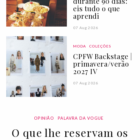
durante 90 dias:
eis tudo o que
aprendi
07 Aug 2026
MODA
COLEÇÕES
CPFW Backstage |
primavera/verão
2027 IV
07 Aug 2026
OPINIÃO
PALAVRA DA VOGUE
O que lhe reservam os