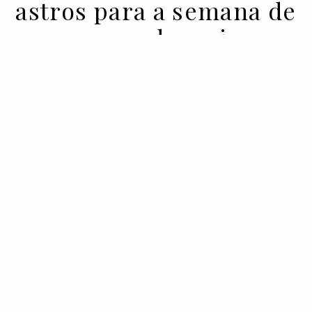
astros para a semana de
24 a 31 de maio
24 MAY 2022
BY ALICE BELL
A astróloga Alice Bell tem previsões de
amor, dinheiro, carreira, estilo e muito
mais, todas as terças-feiras em Vogue.pt.