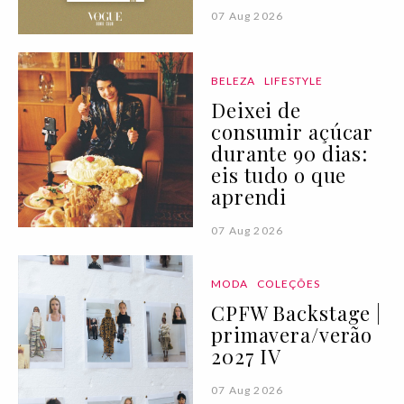
07 Aug 2026
BELEZA
LIFESTYLE
Deixei de
consumir açúcar
durante 90 dias:
eis tudo o que
aprendi
07 Aug 2026
MODA
COLEÇÕES
CPFW Backstage |
primavera/verão
2027 IV
07 Aug 2026