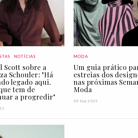
STAS
NOTÍCIAS
MODA
l Scott sobre a
Um guia prático pa
za Schouler: "Há
estreias dos design
ndo legado aqui.
nas próximas Sema
que tem de
Moda
nuar a progredir"
09 Sep 2025
025