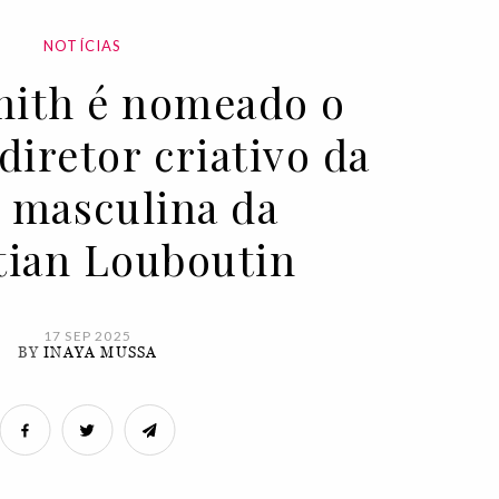
NOTÍCIAS
mith é nomeado o
diretor criativo da
a masculina da
tian Louboutin
17 SEP 2025
BY
INAYA MUSSA