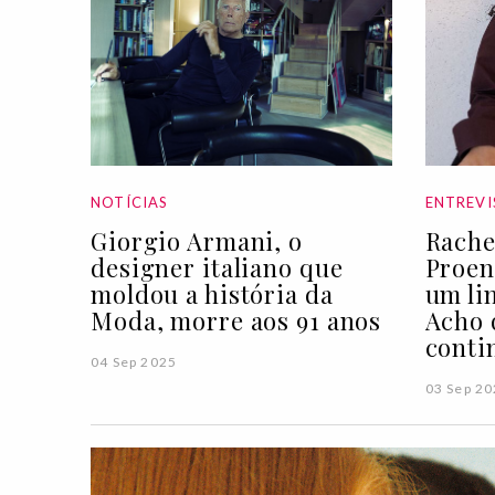
NOTÍCIAS
ENTREVI
Giorgio Armani, o
Rache
designer italiano que
Proen
moldou a história da
um li
Moda, morre aos 91 anos
Acho 
conti
04 Sep 2025
03 Sep 2