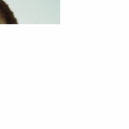
7 aliado
acalm
restaurar