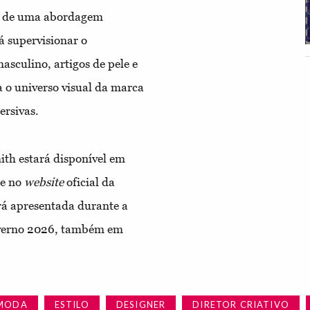
 e de uma abordagem
á supervisionar o
asculino, artigos de pele e
 o universo visual da marca
ersivas.
ith estará disponível em
 e no
website
oficial da
erá apresentada durante a
verno 2026, também em
MODA
ESTILO
DESIGNER
DIRETOR CRIATIVO