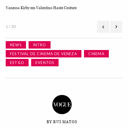
Vanessa Kirby em Valentino Haute Couture
Ma
1 / 30
NEWS
INTRO
FESTIVAL DE CINEMA DE VENEZA
CINEMA
ESTILO
EVENTOS
BY RUI MATOS