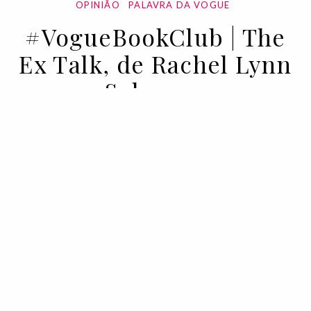
OPINIÃO
PALAVRA DA VOGUE
#VogueBookClub | The
Ex Talk, de Rachel Lynn
Solomon
15 FEB 2022
BY MARIANA MATOS
O melhor romance de todos os tempos?
Este não é o livro. Mas uma história que