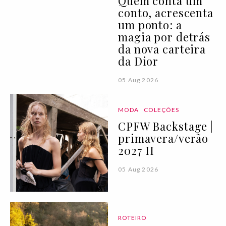
Quem conta um
conto, acrescenta
um ponto: a
magia por detrás
da nova carteira
da Dior
05 Aug 2026
MODA
COLEÇÕES
CPFW Backstage |
primavera/verão
2027 II
05 Aug 2026
ROTEIRO