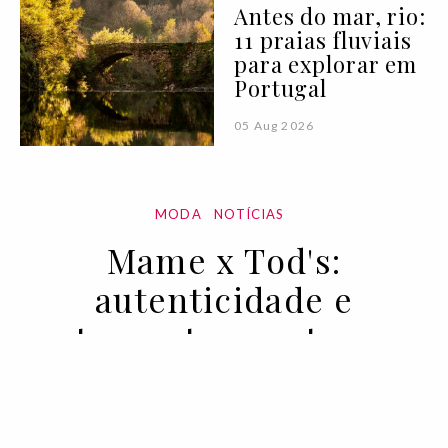
Antes do mar, rio:
11 praias fluviais
para explorar em
Portugal
05 Aug 2026
MODA
NOTÍCIAS
Mame x Tod's:
autenticidade e
artesanato constroem
uma ponte entre o
oriente e o ocidente