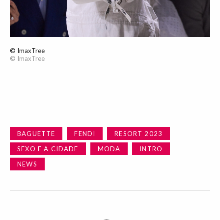
© ImaxTree
© ImaxTree
BAGUETTE
FENDI
RESORT 2023
SEXO E A CIDADE
MODA
INTRO
NEWS