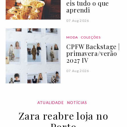
eis tudo o que
aprendi
07 Aug 2026
MODA
COLEÇÕES
CPFW Backstage |
primavera/verão
2027 IV
07 Aug 2026
ATUALIDADE
NOTÍCIAS
Zara reabre loja no
Porto