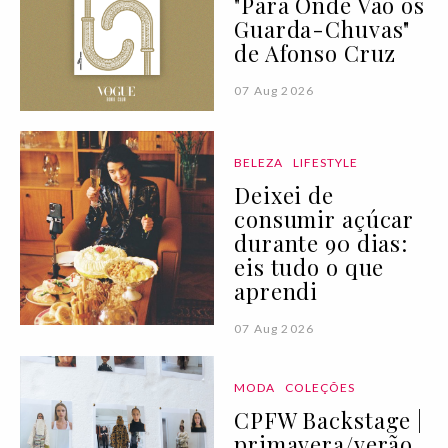
"Para Onde Vão os
Guarda-Chuvas"
de Afonso Cruz
07 Aug 2026
BELEZA
LIFESTYLE
Deixei de
consumir açúcar
durante 90 dias:
eis tudo o que
aprendi
07 Aug 2026
MODA
COLEÇÕES
CPFW Backstage |
primavera/verão