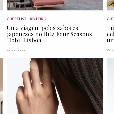
GUESTLIST
ROTEIRO
GUE
Uma viagem pelos sabores
En
japoneses no Ritz Four Seasons
ce
Hotel Lisboa
um
17 Jul 2025
03 J