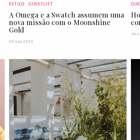
ESTILO
GUESTLIST
GUE
A Omega e a Swatch assumem uma
Ho
nova missão com o Moonshine
co
Gold
08 S
09 Sep 2025