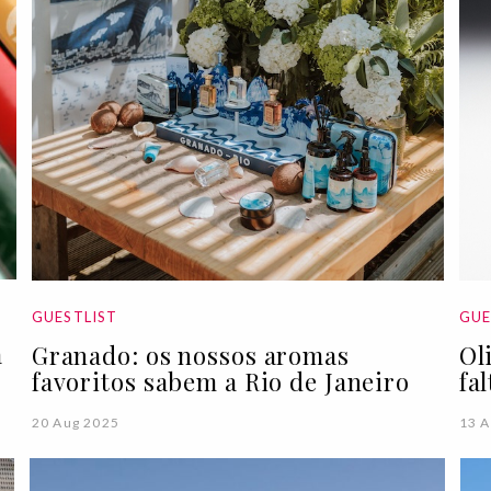
GUESTLIST
GUE
a
Granado: os nossos aromas
Ol
favoritos sabem a Rio de Janeiro
fa
20 Aug 2025
13 A