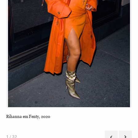
Rihanna em Fenty, 2020
Rih
1 / 32