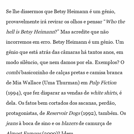
Se lhe dissermos que Betsy Heimann é um génio,
provavelmente irá revirar os olhos e pensar “
Who the
hell is Betsy Heimann
?” Mas acredite que não
incorremos em erro. Betsy Heimann é um génio. Um
génio que está atrás das câmaras há tantos anos, em
modo silêncio, que nem damos por ela. Exemplos? O
combi
basicozinho de calças pretas e camisa branca
de Mia Wallace (Uma Thurman) em
Pulp Fiction
(1994), que fez disparar as vendas de
white shirts
, é
dela. Os fatos bem cortados dos sacanas, perdão,
protagonistas, de
Reservoir Dogs
(1992), também. Os
jeans
à boca de sino e os
blazers
de camurça de
Almost Famous
(2000)? Idem.