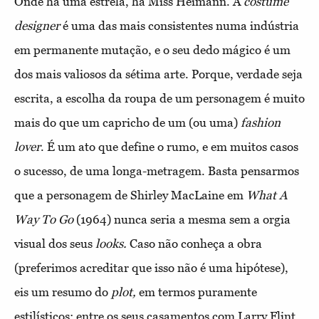
Onde há uma estrela, há Miss Heimann. A
costume
designer
é uma das mais consistentes numa indústria
em permanente mutação, e o seu dedo mágico é um
dos mais valiosos da sétima arte. Porque, verdade seja
escrita, a escolha da roupa de um personagem é muito
mais do que um capricho de um (ou uma)
fashion
lover
. É um ato que define o rumo, e em muitos casos
o sucesso, de uma longa-metragem. Basta pensarmos
que a personagem de Shirley MacLaine em
What A
Way To Go
(1964) nunca seria a mesma sem a orgia
visual dos seus
looks.
Caso não conheça a obra
(preferimos acreditar que isso não é uma hipótese),
eis um resumo do
plot,
em termos puramente
estilísticos: entre os seus casamentos com Larry Flint