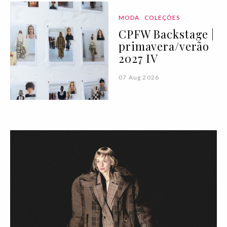
MODA
COLEÇÕES
CPFW Backstage |
primavera/verão
2027 IV
07 Aug 2026