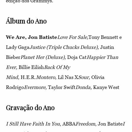
edição dos Grammys.
Álbum do Ano
We Are, Jon Batiste
Love For Sale,
Tony Bennett e
Lady Gaga
Justice (Triple Chucks Deluxe),
Justin
Bieber
Planet Her (Deluxe),
Doja Cat
Happier Than
Ever,
Billie Eilish
Back Of My
Mind,
H.E.R.
Montero,
Lil Nas X
Sour,
Olivia
Rodrigo
Evermore,
Taylor Swift
Donda,
Kanye West
Gravação do Ano
I Still Have Faith In You
, ABBA
Freedom
, Jon Batiste
I