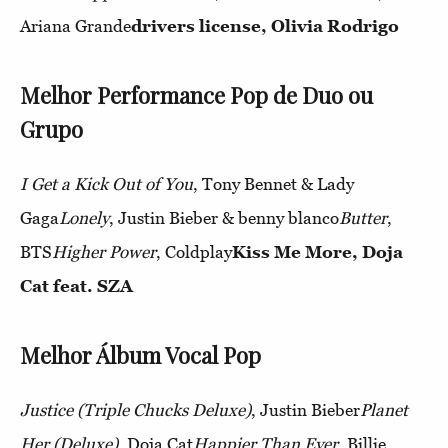
Ariana Grande
drivers license, Olivia Rodrigo
Melhor Performance Pop de Duo ou
Grupo
I Get a Kick Out of You
, Tony Bennet & Lady
Gaga
Lonely
, Justin Bieber & benny blanco
Butter
,
BTS
Higher Power
, Coldplay
Kiss Me More, Doja
Cat feat. SZA
Melhor Álbum Vocal Pop
Justice (Triple Chucks Deluxe)
, Justin Bieber
Planet
Her (Deluxe)
, Doja Cat
Happier Than Ever
, Billie