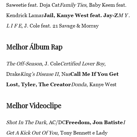
Saweetie feat. Doja Cat
Family Ties
, Baby Keem feat.
Kendrick Lamar
Jail, Kanye West feat. Jay-Z
M Y .
L I F E
, J. Cole feat. 21 Savage & Morray
Melhor Álbum Rap
The Off-Season
, J. Cole
Certified Lover Boy
,
Drake
King’s Disease II
, Nas
Call Me If You Get
Lost, Tyler, The Creator
Donda
, Kanye West
Melhor Videoclipe
Shot In The Dark
, AC/DC
Freedom, Jon Batiste
I
Get A Kick Out Of You
, Tony Bennett e Lady