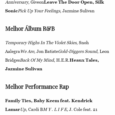
Anniversary
, Giveon
Leave The Door Open, Silk
Sonic
Pick Up Your Feelings
, Jazmine Sulivan
Melhor Álbum R&B
Temporary Highs In The Violet Skies
, Snoh
Aalegra
We Are
, Jon Batiste
Gold-Diggers Sound
, Leon
Bridges
Back Of My Mind
, H.E.R.
Heaux Tales,
Jazmine Sulivan
Melhor Performance Rap
Family Ties, Baby Keem feat. Kendrick
Lamar
Up
, Cardi B
M Y . L I F E
, J. Cole feat. 21