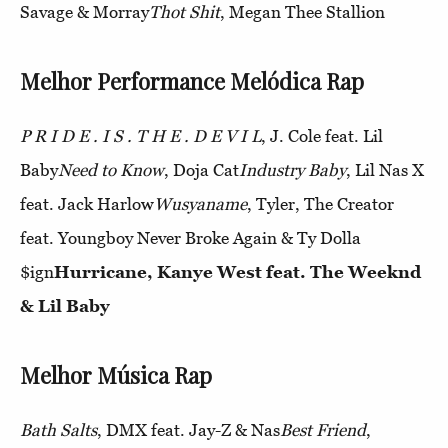
Savage & Morray
Thot Shit
, Megan Thee Stallion
Melhor Performance Melódica Rap
P R I D E . I S . T H E . D E V I L
, J. Cole feat. Lil
Baby
Need to Know
, Doja Cat
Industry Baby
, Lil Nas X
feat. Jack Harlow
Wusyaname
, Tyler, The Creator
feat. Youngboy Never Broke Again & Ty Dolla
$ign
Hurricane, Kanye West feat. The Weeknd
& Lil Baby
Melhor Música Rap
Bath Salts
, DMX feat. Jay-Z & Nas
Best Friend
,