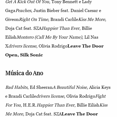
Get A Kick Out Of You
, Tony Bennett e Lady
Gaga
Peaches
, Justin Bieber feat. Daniel Caesar e
Giveon
Right On Time
, Brandi Carlile
Kiss Me More
,
Doja Cat feat. SZA
Happier Than Ever
, Billie
Eilish
Montero (Call Me By Your Name)
, Lil Nas
X
drivers license
, Olivia Rodrigo
Leave The Door
Open, Silk Sonic
Música do Ano
Bad Habits
, Ed Sheeran
A Beautiful Noise
, Alicia Keys
e Brandi Carlile
drivers license
, Olivia Rodrigo
Fight
For You
, H.E.R.
Happier Than Ever
, Billie Eilish
Kiss
Me More
, Doja Cat feat. SZA
Leave The Door