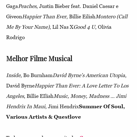
Gaga
Peaches
, Justin Bieber feat. Daniel Caesar e
Giveon
Happier Than Ever
, Billie Eilish
Montero (Call
Me By Your Name)
, Lil Nas X
Good 4 U
, Olivia
Rodrigo
Melhor Filme Musical
Inside
, Bo Burnham
David Byrne’s American Utopia
,
David Byrne
Happier Than Ever: A Love Letter To Los
Angeles
, Billie EIlish
Music, Money, Madness … Jimi
Hendrix In Maui
, Jimi Hendrix
Summer Of Soul,
Various Artists & Questlove