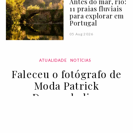
Antes do mar, rio:
11 praias fluviais
para explorar em
Portugal
05 Aug 2026
ATUALIDADE
NOTÍCIAS
Faleceu o fotógrafo de
Moda Patrick
Demarchelier
01 APR 2022
BY LAIRD BORRELLI-PERSSON