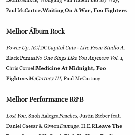
Paul McCartney
Waiting On A War, Foo Fighters
Melhor Álbum Rock
Power Up
, AC/DC
Capitol Cuts - Live From Studio A
,
Black Pumas
No One Sings Like You Anymore Vol. 1
,
Chris Cornell
Medicine At Midnight, Foo
Fighters
McCartney III
, Paul McCartney
Melhor Performance R&B
Lost You
, Snoh Aalegra
Peaches
, Justin Bieber feat.
Daniel Caesar & Giveon
Damage
, H.E.R
Leave The