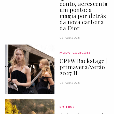
conto, acrescenta
um ponto: a
magia por detrás
da nova carteira
da Dior
05 Aug 2026
MODA
COLEÇÕES
CPFW Backstage |
primavera/verão
2027 II
05 Aug 2026
ROTEIRO