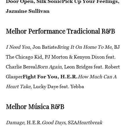
Door Open, Silk Sonic
Pick Up Your Feelings,
Jazmine Sullivan
Melhor Performance Tradicional R&B
I Need You
, Jon Batiste
Bring It On Home To Me
, BJ
The Chicago Kid, PJ Morton & Kenyon Dixon feat.
Charlie Bereal
Born Again
, Leon Bridges feat. Robert
Glasper
Fight For You, H.E.R.
How Much Can A
Heart Take
, Lucky Daye feat. Yebba
Melhor Música R&B
Damage
, H.E.R.
Good Days
, SZA
Heartbreak