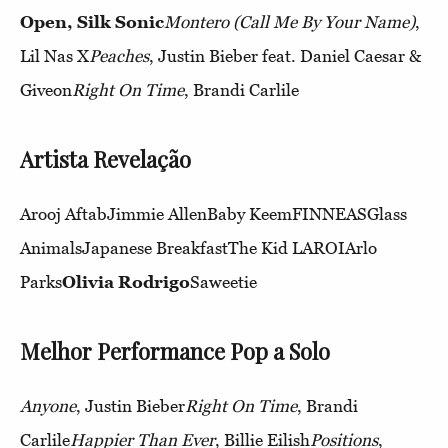
Open, Silk Sonic
Montero (Call Me By Your Name)
,
Lil Nas X
Peaches
, Justin Bieber feat. Daniel Caesar &
Giveon
Right On Time
, Brandi Carlile
Artista Revelação
Arooj AftabJimmie AllenBaby KeemFINNEASGlass
AnimalsJapanese BreakfastThe Kid LAROIArlo
Parks
Olivia Rodrigo
Saweetie
Melhor Performance Pop a Solo
Anyone
, Justin Bieber
Right On Time
, Brandi
Carlile
Happier Than Ever
, Billie Eilish
Positions
,