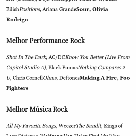
Eilish
Positions
, Ariana Grande
Sour, Olivia
Rodrigo
Melhor Performance Rock
Shot In The Dark
, AC/DC
Know You Better (Live From
Capitol Studio A)
, Black Pumas
Nothing Compares 2
U
, Chris Cornell
Ohms
, Deftones
Making A Fire, Foo
Fighters
Melhor Música Rock
All My Favorite Songs
, Weezer
The Bandit
, Kings of
Leon
Distance
, Wolfgang Van Halen
Find My Way
,