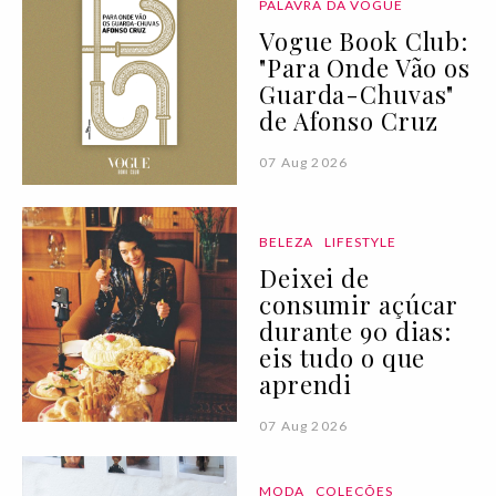
PALAVRA DA VOGUE
Vogue Book Club:
"Para Onde Vão os
Guarda-Chuvas"
de Afonso Cruz
07 Aug 2026
BELEZA
LIFESTYLE
Deixei de
consumir açúcar
durante 90 dias:
eis tudo o que
aprendi
07 Aug 2026
MODA
COLEÇÕES