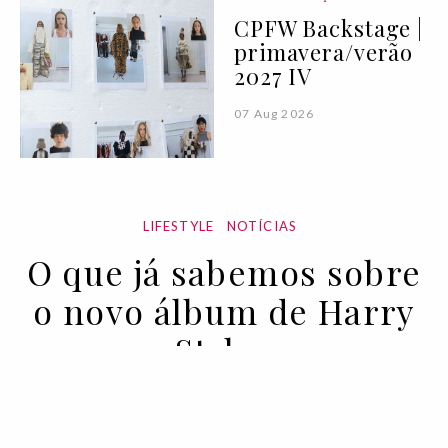
CPFW Backstage |
primavera/verão
2027 IV
07 Aug 2026
LIFESTYLE
NOTÍCIAS
O que já sabemos sobre
o novo álbum de Harry
Styles
01 APR 2022
BY JOANA RODRIGUES STUMPO