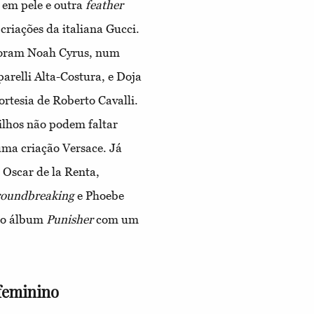
em pele e outra
feather
criações da italiana Gucci.
 foram Noah Cyrus, num
parelli Alta-Costura, e Doja
rtesia de Roberto Cavalli.
rilhos não podem faltar
uma criação Versace. Já
 Oscar de la Renta,
roundbreaking
e Phoebe
do álbum
Punisher
com um
 feminino