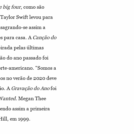
e big four
, como são
Taylor Swift levou para
 sagrando-se assim a
es para casa. A
Canção do
irada pelas últimas
rão do ano passado foi
orte-americano. “Somos a
os no verão de 2020 deve
io. A
Gravação do Ano
foi
 Wanted.
Megan Thee
sendo assim a primeira
Hill, em 1999.