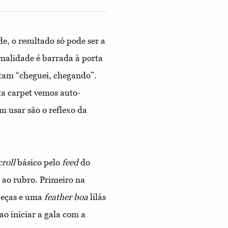
e, o resultado só pode ser a
alidade é barrada à porta
tam “cheguei, chegando”.
ta carpet vemos auto-
m usar são o reflexo da
croll
básico pelo
feed
do
 ao rubro. Primeiro na
peças e uma
feather boa
lilás
ao iniciar a gala com a