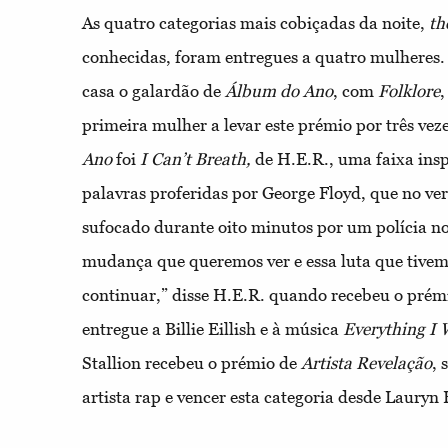
As quatro categorias mais cobiçadas da noite,
th
conhecidas, foram entregues a quatro mulheres. 
casa o galardão de
Álbum do Ano
, com
Folklore
,
primeira mulher a levar este prémio por três vez
Ano
foi
I Can’t Breath,
de H.E.R., uma faixa insp
palavras proferidas por George Floyd, que no ve
sufocado durante oito minutos por um polícia n
mudança que queremos ver e essa luta que tivem
continuar,” disse H.E.R. quando recebeu o prém
entregue a Billie Eillish e à música
Everything I
Stallion recebeu o prémio de
Artista Revelação
, 
artista rap e vencer esta categoria desde Lauryn 