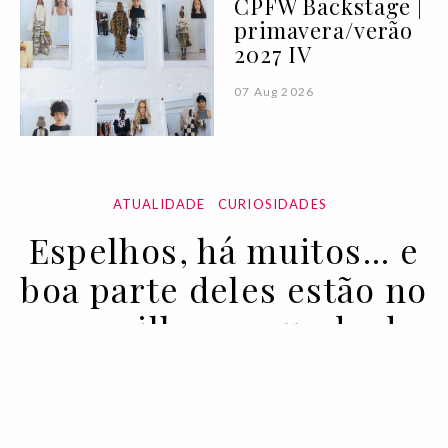
CPFW Backstage |
primavera/verão
2027 IV
07 Aug 2026
ATUALIDADE
CURIOSIDADES
Espelhos, há muitos... e
boa parte deles estão no
maravilhoso mundo da
Moda
24 FEB 2021
BY PUREZA FLEMING