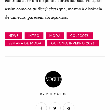
continua a ser um do pontos fortes das suas coleções,
assim como os
puffer jackets
que, mesmo à distância
de um ecrã, parecem abraçar-nos.
NEWS
INTRO
MODA
COLEÇÕES
SEMANA DE MODA
OUTONO/INVERNO 2021
BY RUI MATOS