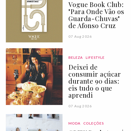
Vogue Book Club:
"Para Onde Vão os
Guarda-Chuvas"
de Afonso Cruz
07 Aug 2026
BELEZA
LIFESTYLE
Deixei de
consumir açúcar
durante 90 dias:
eis tudo o que
aprendi
07 Aug 2026
MODA
COLEÇÕES