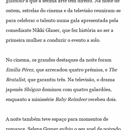
glamour
a que a sétima arte tem direito. Na noite de
ontem, estrelas do cinema e da televisão reuniram-se
para celebrar o talento numa gala apresentada pela
comediante Nikki Glaser, que fez história ao ser a
primeira mulher a conduzir o evento a solo.
No cinema, os grandes destaques da noite foram
Emilia Pérez
, que arrecadou quatro prémios, e
The
Brutalist
, que garantiu três. Na televisão, o drama
japonês
Shōgun
dominou com quatro galardões,
enquanto a minissérie
Baby Reindeer
recebeu dois.
A noite também teve espaço para momentos de
romance. Selena Gomez exibiu o seu anel de noivado,