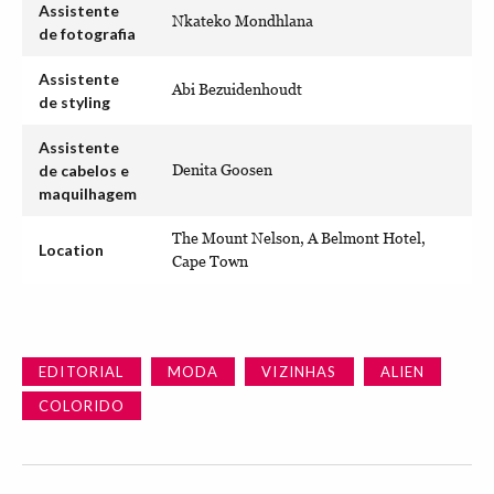
Assistente
Nkateko Mondhlana
de fotografia
Assistente
Abi Bezuidenhoudt
de styling
Assistente
de cabelos e
Denita Goosen
maquilhagem
The Mount Nelson, A Belmont Hotel,
Location
Cape Town
EDITORIAL
MODA
VIZINHAS
ALIEN
COLORIDO