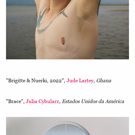
"Brigitte & Nuerki, 2022",
Jude Lartey
,
Ghana
"Brace",
Julia Cybularz
,
Estados Unidos da América