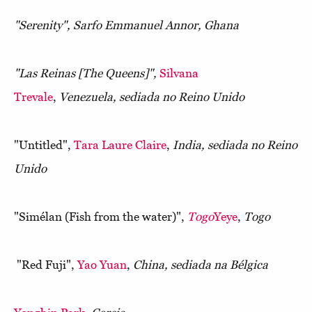
"Serenity", Sarfo Emmanuel Annor, Ghana
"Las Reinas [The Queens]",
Silvana
Trevale
,
Venezuela, sediada no Reino Unido
"Untitled",
Tara Laure Claire
,
India, sediada no Reino
Unido
"Simélan (Fish from the water)",
Togo
Yeye
,
Togo
"Red Fuji",
Yao Yuan
,
China, sediada na Bélgica