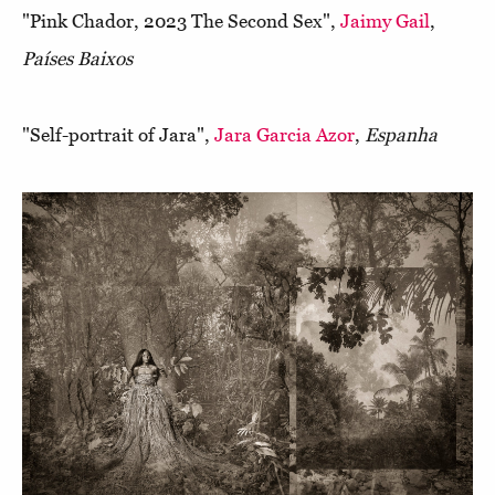
"Pink Chador, 2023 The Second Sex",
Jaimy Gail
,
Países Baixos
"Self-portrait of Jara",
Jara Garcia Azor
,
Espanha