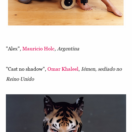
"Alex"
,
Mauricio Holc
,
Argentina
"Cast no shadow",
Omar Khaleel
,
Iémen, sediado no
Reino Unido