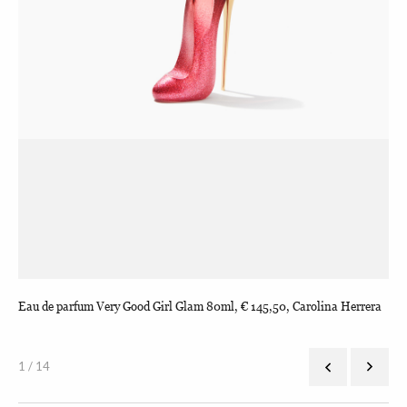
Eau de parfum Very Good Girl Glam 80ml, € 145,50, Carolina Herrera
Eau
1 / 14