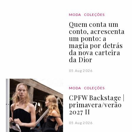
MODA
COLEÇÕES
Quem conta um
conto, acrescenta
um ponto: a
magia por detrás
da nova carteira
da Dior
05 Aug 2026
MODA
COLEÇÕES
CPFW Backstage |
primavera/verão
2027 II
05 Aug 2026