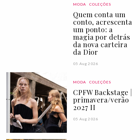
MODA
COLEÇÕES
Quem conta um
conto, acrescenta
um ponto: a
magia por detrás
da nova carteira
da Dior
05 Aug 2026
MODA
COLEÇÕES
CPFW Backstage |
primavera/verão
2027 II
05 Aug 2026