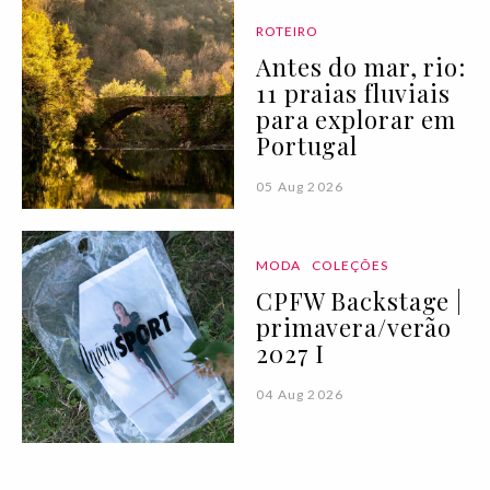
ROTEIRO
Antes do mar, rio:
11 praias fluviais
para explorar em
Portugal
05 Aug 2026
MODA
COLEÇÕES
CPFW Backstage |
primavera/verão
2027 I
04 Aug 2026