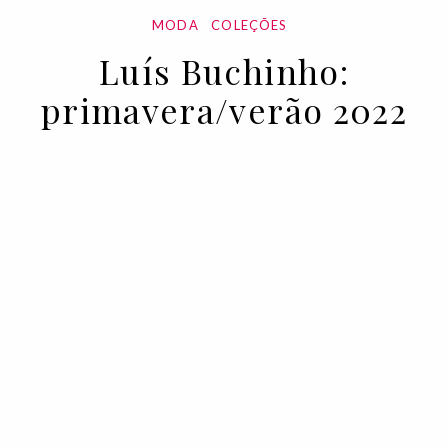
MODA
COLEÇÕES
Luís Buchinho:
primavera/verão 2022
13 OCT 2021
BY VOGUE PORTUGAL
Another hope feed another dream. Foi
com este mote que o designer português
se atirou à primavera/verão de 2022.