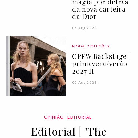
magia por detrás
da nova carteira
da Dior
05 Aug 2026
MODA
COLEÇÕES
CPFW Backstage |
primavera/verão
2027 II
05 Aug 2026
OPINIÃO
EDITORIAL
Editorial | "The