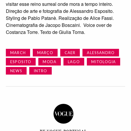
visitar esse reino surreal onde mora a tempo inteiro.
Direção de arte e fotografia de Alessandro Esposito.
Styling de Pablo Patanè. Realização de Alice Fassi.
Cinematografia de Jacopo Boscaini. Voice over de
Costanza Torre. Texto de Giulia Toma.
MARCH
MARÇO
CAER
ALESSANDRO
ESPOSITO
MODA
LAGO
MITOLOGIA
NEWS
INTRO