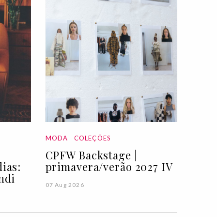
MODA
COLEÇÕES
CPFW Backstage |
ias:
primavera/verão 2027 IV
ndi
07 Aug 2026