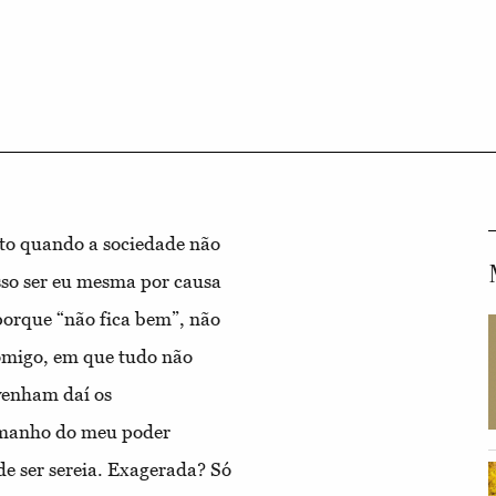
to quando a sociedade não
sso ser eu mesma por causa
porque “não fica bem”, não
comigo, em que tudo não
venham daí os
amanho do meu poder
e ser sereia. Exagerada? Só