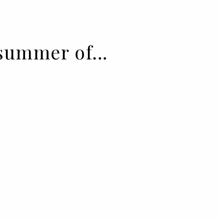
 summer of...
ness. If we could choose only