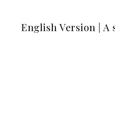
English Version | A
15 JUL 2021
BY RUI MATOS
... euphoria, inertia, and a lot of sexy