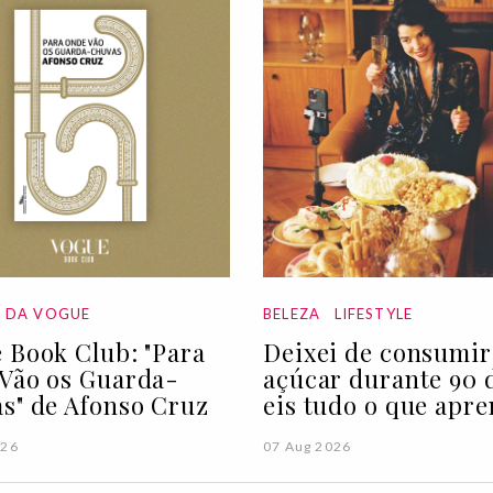
A DA VOGUE
BELEZA
LIFESTYLE
 Book Club: "Para
Deixei de consumir
Vão os Guarda-
açúcar durante 90 d
s" de Afonso Cruz
eis tudo o que apre
026
07 Aug 2026