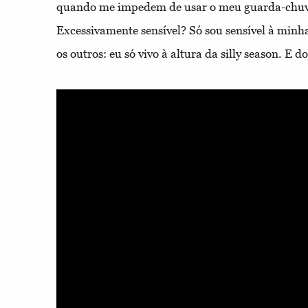
quando me impedem de usar o meu guarda-chuv
Excessivamente sensível? Só sou sensível à min
os outros: eu só vivo à altura da silly season. E 