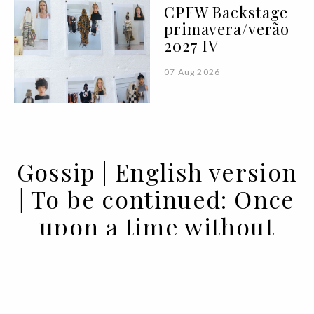
CPFW Backstage |
primavera/verão
2027 IV
07 Aug 2026
Gossip | English version
| To be continued: Once
upon a time without
social media
10 SEP 2022
BY ANA MURCHO