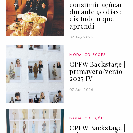
consumir açúcar
durante 90 dias:
eis tudo o que
aprendi
07 Aug 2026
MODA
COLEÇÕES
CPFW Backstage |
primavera/verão
2027 IV
07 Aug 2026
MODA
COLEÇÕES
CPFW Backstage |