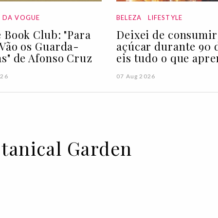
A DA VOGUE
BELEZA
LIFESTYLE
 Book Club: "Para
Deixei de consumir
Vão os Guarda-
açúcar durante 90 d
s" de Afonso Cruz
eis tudo o que apre
026
07 Aug 2026
otanical Garden