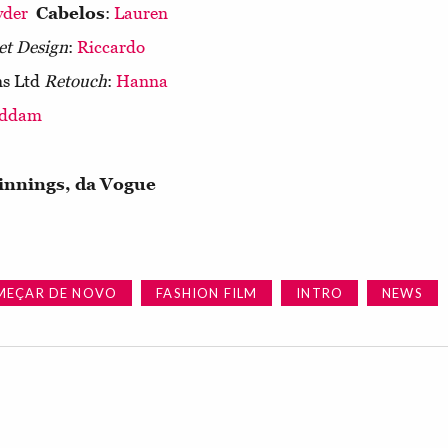
yder
Cabelos
:
Lauren
et Design
:
Riccardo
ns Ltd
Retouch
:
Hanna
addam
ginnings, da Vogue
MEÇAR DE NOVO
FASHION FILM
INTRO
NEWS