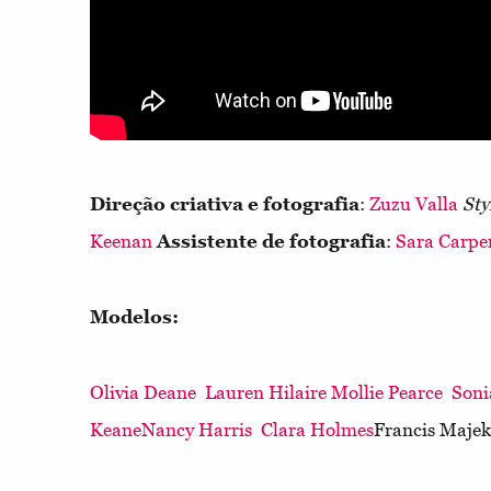
Direção criativa e fotografia
:
Zuzu Valla
Sty
Keenan
Assistente de fotografia
:
Sara Carpen
Modelos:
Olivia Deane
Lauren Hilaire
Mollie Pearce
Soni
Keane
Nancy Harris
Clara Holmes
Francis Maje