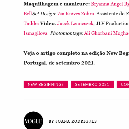
Maquilhagem e manicure:
Bryanna Angel R
Bell
Set Design
:
Zia Knives Zohra
Assistente de
S
Taddei
Video
:
Jacek Lemieszek
, JLV Productio
Ismagilova
Photomontage
:
Ali Ghorbani Mogh
Veja o artigo completo na edição New Be
Portugal, de setembro 2021.
NEW BEGINNINGS
SETEMBRO 2021
CO
BY JOANA RODRIGUES