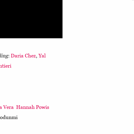
ling
:
Daria Chez
,
Yal
tieri
a Vera
Hannah Powis
kodunmi