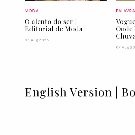
MODA
PALAVR
O alento do ser |
Vogue
Editorial de Moda
Onde 
Chuva
07 Aug 2026
07 Aug 2
English Version | B
02 SEP 2021
BY ANA CARACOL & EDUARDA PEDRO