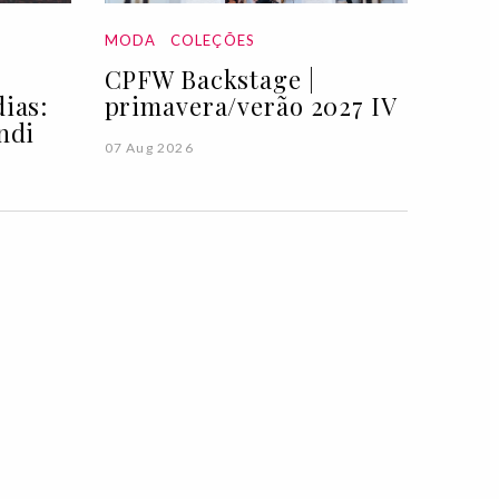
MODA
COLEÇÕES
CPFW Backstage |
ias:
primavera/verão 2027 IV
ndi
07 Aug 2026