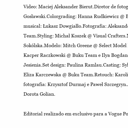
Video: Maciej Aleksander Bierut.Diretor de foto
Gosławski.Colorgrading: Hanna Rudkiewicz @ B
musical: Łukasz Dowgiałło.Fotografia: Aleksand
Team.Styling: Michał Koszek @ Visual Crafter
Sokólska.Modelo: Mitch Greene @ Select Mode
Kacper Raczkowski @ Buku Team e Ilya Bogdano
Jesienia.Set design: Paulina Ramlau.Casting: Syl
Eliza Karczewska @ Buku Team.Retouch: Karoli
fotografia: Krzysztof Durmaj e Paweł Szczegryn.A
Dorota Golian.
Editorial realizado em exclusivo para a Vogue Po