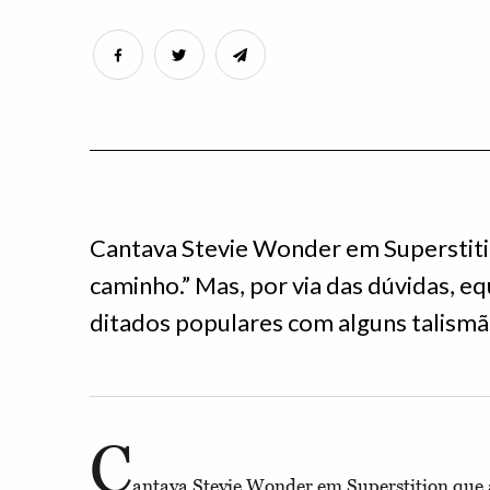
Cantava Stevie Wonder em Superstition 
caminho.” Mas, por via das dúvidas, e
ditados populares com alguns talismãs
C
antava Stevie Wonder em Superstition que a “