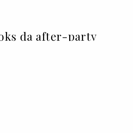
oks da after-party
 a icónica passadeira azul da