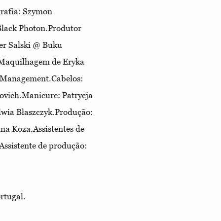
grafia: Szymon
lack Photon.Produtor
er Salski @ Buku
s.Maquilhagem de Eryka
l Management.Cabelos:
vich.Manicure: Patrycja
wia Błaszczyk.Produção:
na Koza.Assistentes de
ssistente de produção:
rtugal.