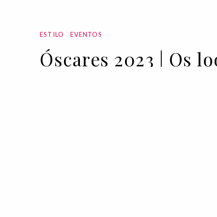
ESTILO
EVENTOS
Óscares 2023 | Os lo
13 MAR 2023
BY VOGUE PORTUGAL
Após a cerimónia oficial, uma vez mais,