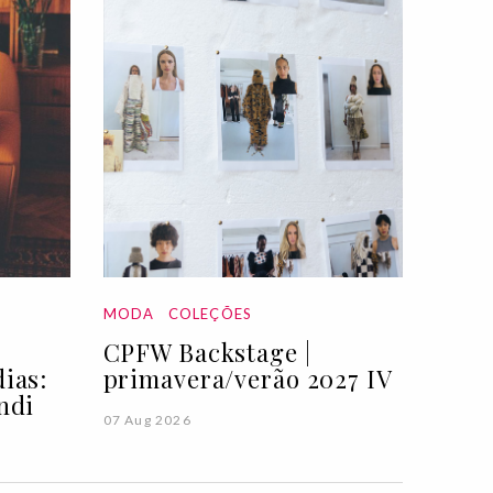
MODA
COLEÇÕES
CPFW Backstage |
ias:
primavera/verão 2027 IV
ndi
07 Aug 2026