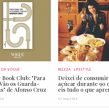
A DA VOGUE
BELEZA
LIFESTYLE
 Book Club: "Para
Deixei de consumir
Vão os Guarda-
açúcar durante 90 d
s" de Afonso Cruz
eis tudo o que apre
026
07 Aug 2026