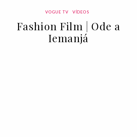
VOGUE TV
VÍDEOS
Fashion Film | Ode a
Iemanjá
13 MAR 2023
BY VOGUE PORTUGAL
Rainha do Mar, “Mãe cujos filhos são
peixes”, o nome de Iemanjá está