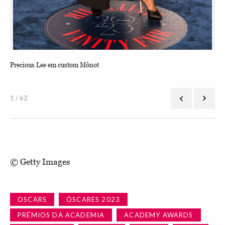
Precious Lee em custom Mônot
Meg
1 / 62
© Getty Images
OSCARS
ÓSCARES 2023
PRÉMIOS DA ACADEMIA
ACADEMY AWARDS