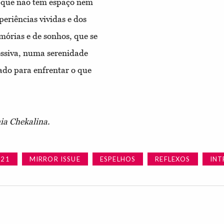
o que não tem espaço nem
eriências vividas e dos
órias e de sonhos, que se
ssiva, numa serenidade
do para enfrentar o que
ia Chekalina.
021
MIRROR ISSUE
ESPELHOS
REFLEXOS
INT