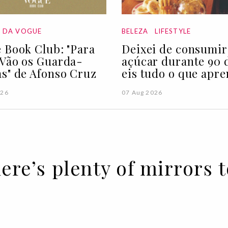
A DA VOGUE
BELEZA
LIFESTYLE
 Book Club: "Para
Deixei de consumir
Vão os Guarda-
açúcar durante 90 d
s" de Afonso Cruz
eis tudo o que apre
026
07 Aug 2026
here’s plenty of mirrors