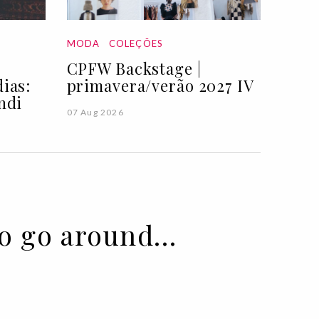
MODA
COLEÇÕES
CPFW Backstage |
ias:
primavera/verão 2027 IV
ndi
07 Aug 2026
 to go around…