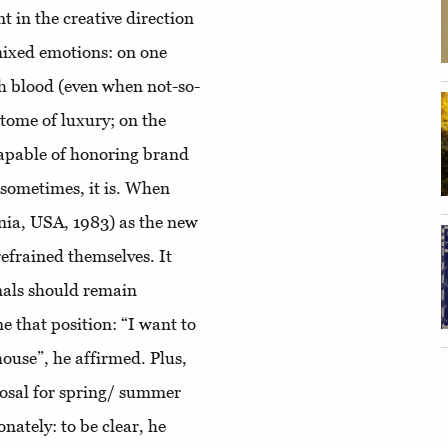
 in the creative direction
mixed emotions: on one
esh blood (even when not-so-
pitome of luxury; on the
 capable of honoring brand
 sometimes, it is. When
ia, USA, 1983) as the new
refrained themselves. It
nals should remain
 that position: “I want to
house”, he affirmed. Plus,
posal for spring/ summer
ately: to be clear, he