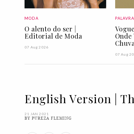
MODA
PALAVR
O alento do ser |
Vogue
Editorial de Moda
Onde 
Chuva
07 Aug 2026
07 Aug 2
English Version | T
21 JAN 2021
BY PUREZA FLEMING